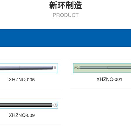
新环制造
PRODUCT
XHZNQ-001
XHZNQ-005
XHZNQ-009